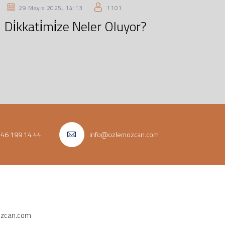
29 Mayıs 2025, 14:13
1101
Di̇kkati̇mi̇ze Neler Oluyor?
546 199 14 44
info@ozlemozcan.com
zcan.com