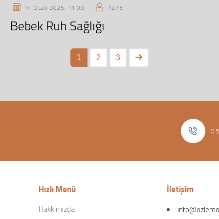
14 Ocak 2025, 11:09
1273
Bebek Ruh Sağlığı
1
2
3
0 
Hızlı Menü
İletişim
Hakkımızda
info@ozlemo